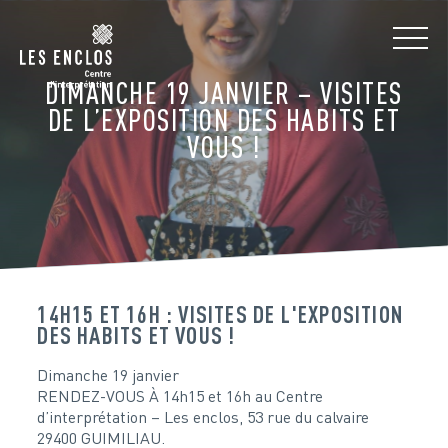
DIMANCHE 19 JANVIER – VISITES
DE L’EXPOSITION DES HABITS ET
VOUS !
14H15 ET 16H : VISITES DE L'EXPOSITION
DES HABITS ET VOUS !
Dimanche 19 janvier
RENDEZ-VOUS À 14h15 et 16h au Centre
d’interprétation – Les enclos, 53 rue du calvaire
29400 GUIMILIAU.