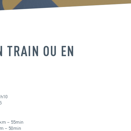
N TRAIN OU EN
1h10
5
9km – 55min
km – 50min