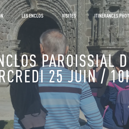
ON
LES ENCLOS
VISITES
ITINÉRANCES PHO
ENCLOS PAROISSIAL D
RCREDI 25 JUIN / 10