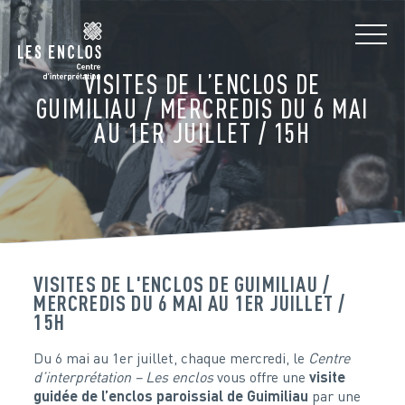
VISITES DE L’ENCLOS DE
GUIMILIAU / MERCREDIS DU 6 MAI
AU 1ER JUILLET / 15H
VISITES DE L'ENCLOS DE GUIMILIAU /
MERCREDIS DU 6 MAI AU 1ER JUILLET /
15H
Du 6 mai au 1er juillet, chaque mercredi, le
Centre
d’interprétation – Les enclos
vous offre une
visite
guidée de l’enclos paroissial de Guimiliau
par une