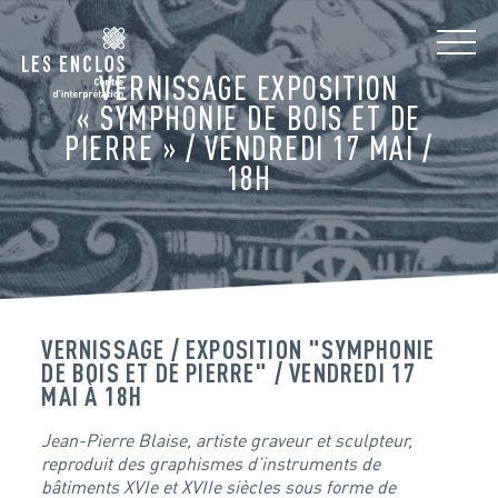
VERNISSAGE EXPOSITION
« SYMPHONIE DE BOIS ET DE
PIERRE » / VENDREDI 17 MAI /
18H
VERNISSAGE / EXPOSITION "SYMPHONIE
DE BOIS ET DE PIERRE" / VENDREDI 17
MAI À 18H
Jean-Pierre Blaise, artiste graveur et sculpteur,
reproduit des graphismes d’instruments de
bâtiments XVIe et XVIIe siècles sous forme de