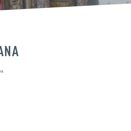
MANA
na.