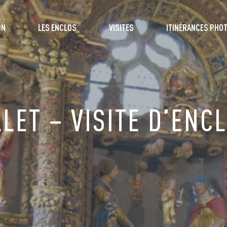
ON
LES ENCLOS
VISITES
ITINÉRANCES PHO
ILLET – VISITE D’EN