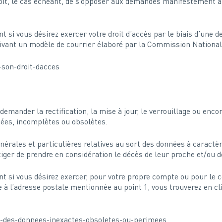
roit, le cas échéant, de s’opposer aux demandes manifestement a
si vous désirez exercer votre droit d’accès par le biais d’une 
suivant un modèle de courrier élaboré par la Commission Nationale
-son-droit-dacces
e à demander la rectification, la mise à jour, le verrouillage ou e
nées, incomplètes ou obsolètes.
nérales et particulières relatives au sort des données à caractè
iger de prendre en considération le décès de leur proche et/ou d
si vous désirez exercer, pour votre propre compte ou pour le co
te à l’adresse postale mentionnée au point 1, vous trouverez en cl
er-des-donnees-inexactes-obsoletes-ou-perimees