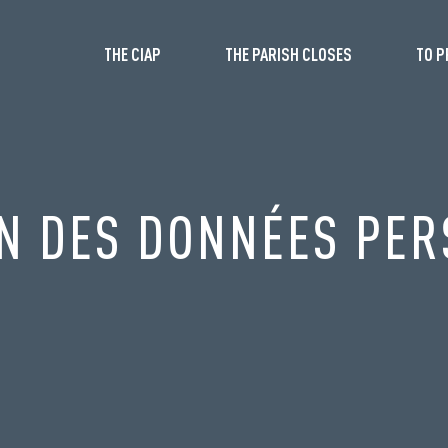
THE CIAP
THE PARISH CLOSES
TO P
N DES DONNÉES PE