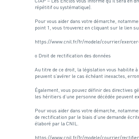
CIAP – Les Enclos vous informe qu’il sera en d
répétitif ou systématique).
Pour vous aider dans votre démarche, notamment 
point 1, vous trouverez en cliquant sur le lien 
https://www.cnil.fr/fr/modele/courrier/exercer
o Droit de rectification des données
Au titre de ce droit, la législation vous habilit
peuvent s’avérer le cas échéant inexactes, erro
Également, vous pouvez définir des directives gé
les héritiers d’une personne décédée peuvent ex
Pour vous aider dans votre démarche, notamment 
de rectification par le biais d’une demande écri
élaboré par la CNIL.
https://www.cnil.fr/fr/modele/courrier/rectifi