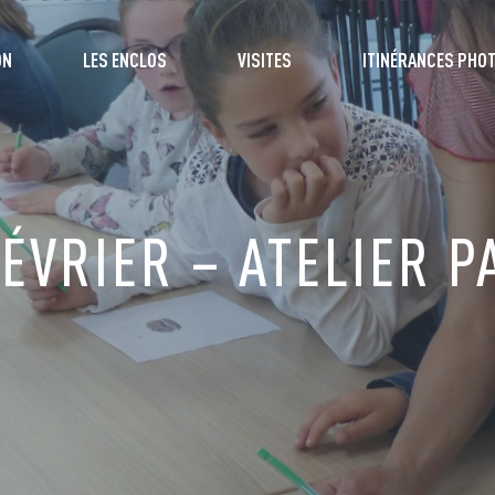
ON
LES ENCLOS
VISITES
ITINÉRANCES PHO
ÉVRIER – ATELIER P